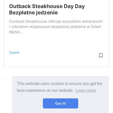
Outback Steakhouse Day Day
Bezpłatne jedzenie
Outback Steakhouse oferuje wszystkim weteranom
i członkom wojskowym bezpłatne jedzenie w Dzień
Weter...
Zajęcia
This website uses cookies to ensure you get the
best experience on our website.
Learn more
2026 ©
BuruNews
Got it!
Wszystkie kategorie
Strona o stylu życia