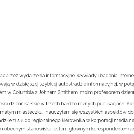
rę poprzez wydarzenia informacyjne, wywiady i badania inte
ają w dzisiejszej szybkiej autostradzie informacyjnej, w połąc
em w Columbia z Johnem Smithem, moim profesorem dziennik
i dziennikarskie w trzech bardzo różnych publikacjach. Kie
ałym miasteczku i nauczyłem się wszystkich aspektów dost
iłem się do regionalnego kierownika w korporacji medialnej 
 obecnym stanowisku jestem głównym korespondentem jedn