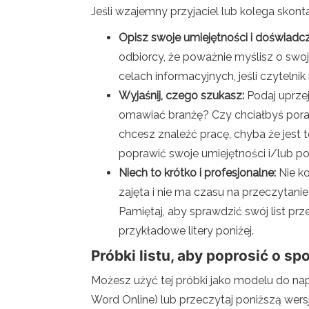
Jeśli wzajemny przyjaciel lub kolega skont
Opisz swoje umiejętności i doświadcz
odbiorcy, że poważnie myślisz o swo
celach informacyjnych, jeśli czytelni
Wyjaśnij, czego szukasz:
Podaj uprzej
omawiać branżę? Czy chciałbyś porad
chcesz znaleźć pracę, chyba że jest t
poprawić swoje umiejętności i/lub po
Niech to krótko i profesjonalne:
Nie k
zajęta i nie ma czasu na przeczytanie
Pamiętaj, aby sprawdzić swój list pr
przykładowe litery poniżej.
Próbki listu, aby poprosić o s
Możesz użyć tej próbki jako modelu do nap
Word Online) lub przeczytaj poniższą wers