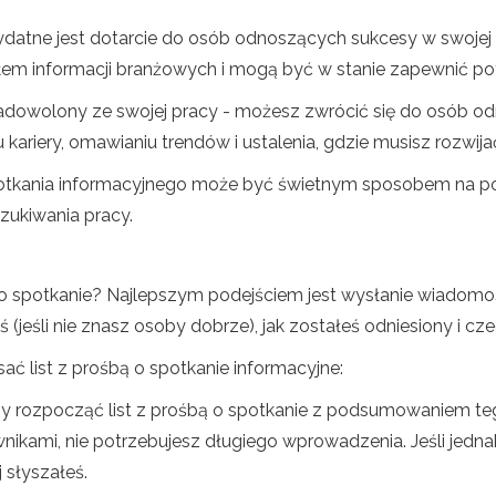
atne jest dotarcie do osób odnoszących sukcesy w swojej dz
m informacji branżowych i mogą być w stanie zapewnić po
ś zadowolony ze swojej pracy - możesz zwrócić się do osób 
 kariery, omawianiu trendów i ustalenia, gdzie musisz rozwij
tkania informacyjnego może być świetnym sposobem na pozn
zukiwania pracy.
 o spotkanie? Najlepszym podejściem jest wysłanie wiadomości
eś (jeśli nie znasz osoby dobrze), jak zostałeś odniesiony i cz
ć list z prośbą o spotkanie informacyjne:
y rozpocząć list z prośbą o spotkanie z podsumowaniem tego,
wnikami, nie potrzebujesz długiego wprowadzenia. Jeśli jedna
ej słyszałeś.