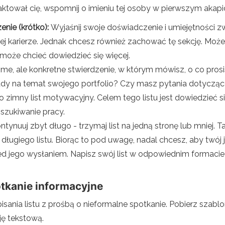
aktował cię, wspomnij o imieniu tej osoby w pierwszym akapici
enie (krótko):
Wyjaśnij swoje doświadczenie i umiejętności 
jej karierze. Jednak chcesz również zachować tę sekcję. Mo
k może chcieć dowiedzieć się więcej.
me, ale konkretne stwierdzenie, w którym mówisz, o co prosi
y na temat swojego portfolio? Czy masz pytania dotyczące
o zimny list motywacyjny. Celem tego listu jest dowiedzieć si
szukiwanie pracy.
ontynuuj zbyt długo - trzymaj list na jedną stronę lub mniej
 długiego listu. Biorąc to pod uwagę, nadal chcesz, aby twój 
zed jego wysłaniem. Napisz swój list w odpowiednim formaci
potkanie informacyjne
isania listu z prośbą o nieformalne spotkanie. Pobierz szab
ję tekstową.