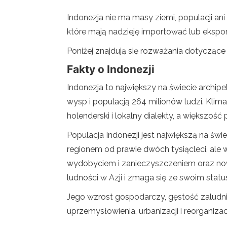
Indonezja nie ma masy ziemi, populacji ani
które mają nadzieję importować lub eksp
Poniżej znajdują się rozważania dotyczące
Fakty o Indonezji
Indonezja to największy na świecie archip
wysp i populacją 264 milionów ludzi. Klimat 
holenderski i lokalny dialekty, a większość 
Populacja Indonezji jest największą na św
regionem od prawie dwóch tysiącleci, ale
wydobyciem i zanieczyszczeniem oraz now
ludności w Azji i zmaga się ze swoim sta
Jego wzrost gospodarczy, gęstość zaludnie
uprzemysłowienia, urbanizacji i reorganizac