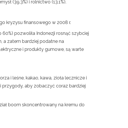
sł (39.3%) i rolnictwo (13.1%).
o kryzysu finansowego w 2008 r.
60%) pozwoliła Indonezji rosnąć szybciej
m, a zatem bardziej podatne na
 elektryczne i produkty gumowe, są warte
za i leśne, kakao, kawa, zioła lecznicze i
e i przygody, aby zobaczyć coraz bardziej
idział boom skoncentrowany na kremu do