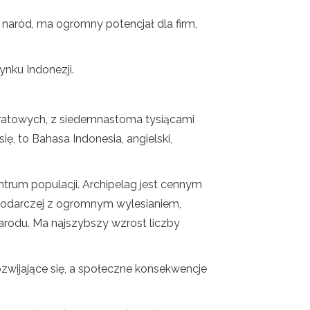
y naród, ma ogromny potencjał dla firm,
ynku Indonezji.
adratowych, z siedemnastoma tysiącami
ię, to Bahasa Indonesia, angielski,
ntrum populacji. Archipelag jest cennym
spodarczej z ogromnym wylesianiem,
rodu. Ma najszybszy wzrost liczby
ozwijające się, a społeczne konsekwencje