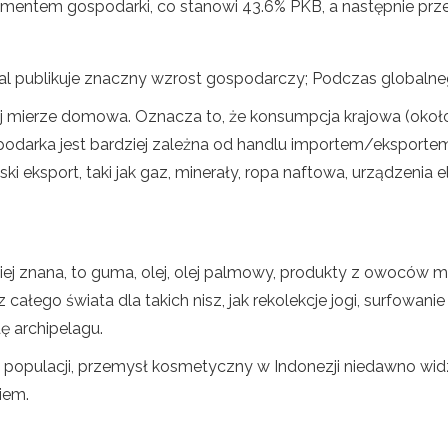
mentem gospodarki, co stanowi 43.6% PKB, a następnie przemy
 publikuje znaczny wzrost gospodarczy; Podczas globalneg
j mierze domowa. Oznacza to, że konsumpcja krajowa (około 
gospodarka jest bardziej zależna od handlu importem/eksporte
ki eksport, taki jak gaz, minerały, ropa naftowa, urządzenia
iej znana, to guma, olej, olej palmowy, produkty z owoców mor
całego świata dla takich nisz, jak rekolekcje jogi, surfowani
ę archipelagu.
ej populacji, przemysł kosmetyczny w Indonezji niedawno w
iem.