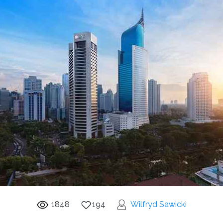
1848
194
Wilfryd Sawicki