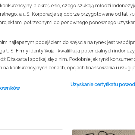
 i konkurencyjny, a określenie, czego szukają młodzi Indonez
uralnego, a u.S. Korporacje są dobrze przygotowane od lat 70
zania projektami potrzebnymi do ponownego ponownego uzysk
oim najlepszym podejściem do wejścia na rynek jest współpr
U.S. Firmy identyfikują i kwalifikują potencjalnych indonezyj
ź Dżakarta i spotkaj się z nim. Podobnie jak rynki konsumenc
 na konkurencyjnych cenach, opcjach finansowania i usługi 
Uzyskanie certyfikatu powo
acowników