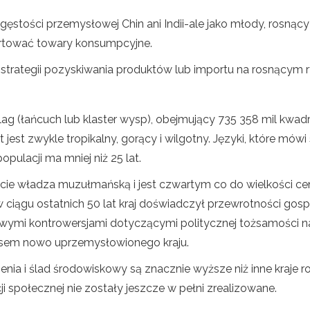
 gęstości przemysłowej Chin ani Indii-ale jako młody, rosnąc
ortować towary konsumpcyjne.
 strategii pozyskiwania produktów lub importu na rosnącym r
elag (łańcuch lub klaster wysp), obejmujący 735 358 mil kw
jest zwykle tropikalny, gorący i wilgotny. Języki, które mówi s
populacji ma mniej niż 25 lat.
iecie władza muzułmańską i jest czwartym co do wielkości ce
 w ciągu ostatnich 50 lat kraj doświadczył przewrotności go
ymi kontrowersjami dotyczącymi politycznej tożsamości na
tusem nowo uprzemysłowionego kraju.
nia i ślad środowiskowy są znacznie wyższe niż inne kraje r
ji społecznej nie zostały jeszcze w pełni zrealizowane.