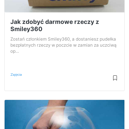
Jak zdobyć darmowe rzeczy z
Smiley360
Zostań członkiem Smiley360, a dostaniesz pudełka
bezpłatnych rzeczy w poczcie w zamian za uczciwą
op...
Zajęcia