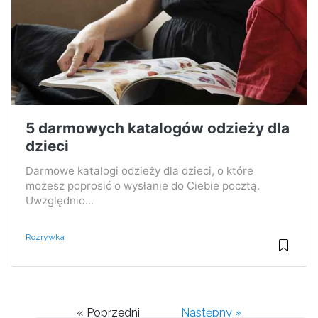
5 darmowych katalogów odzieży dla
dzieci
Darmowe katalogi odzieży dla dzieci, o które
możesz poprosić o wysłanie do Ciebie pocztą.
Uwzględnio...
Rozrywka
« Poprzedni
Następny »