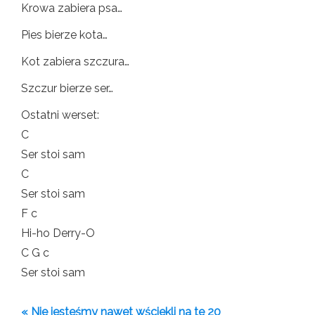
Krowa zabiera psa…
Pies bierze kota…
Kot zabiera szczura…
Szczur bierze ser…
Ostatni werset:
C
Ser stoi sam
C
Ser stoi sam
F c
Hi-ho Derry-O
C G c
Ser stoi sam
« Nie jesteśmy nawet wściekli na te 20