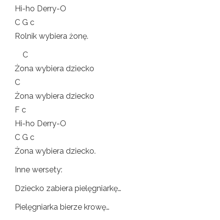
Hi-ho Derry-O
C G c
Rolnik wybiera żonę.
C
Żona wybiera dziecko
C
Żona wybiera dziecko
F c
Hi-ho Derry-O
C G c
Żona wybiera dziecko.
Inne wersety:
Dziecko zabiera pielęgniarkę…
Pielęgniarka bierze krowę…